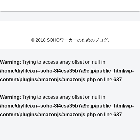
© 2018 SOHOワーカーのためのブログ.
Warning
: Trying to access array offset on null in
/home/diylife/xn--soho-8l4csa35b7a9e.jp/public_html/wp-
content/plugins/amazonjs/amazonjs.php
on line
637
Warning
: Trying to access array offset on null in
/home/diylife/xn--soho-8l4csa35b7a9e.jp/public_html/wp-
content/plugins/amazonjs/amazonjs.php
on line
637