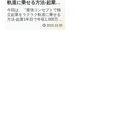
軌道に乗せる方法-起業1
年目で年収1,000万円を超
今回は、『最強コンセプトで独
える! 広告業界・企画のプ
立起業をラクラク軌道に乗せる
方法-起業1年目で年収1,000万円
ロの〝コトバの法則” 』
を超える! 広告業界・企画のプ
2019.10.05
ロの〝コトバの法則" 』という
本を紹介します。この本はこれ
から起業する人に向け、スター
トダッシュを切るためのコンセ
プト...