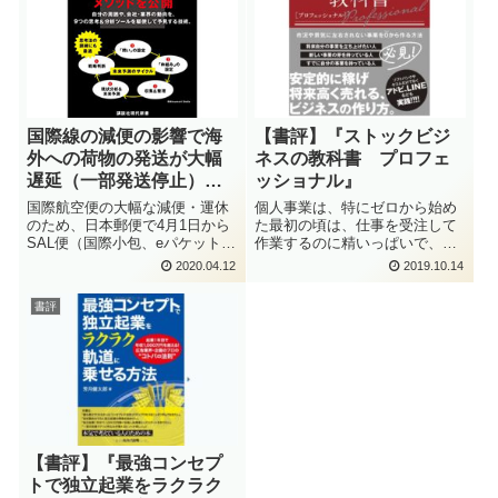
国際線の減便の影響で海
【書評】『ストックビジ
外への荷物の発送が大幅
ネスの教科書 プロフェ
遅延（一部発送停止）。
ッショナル』
何もできないので本を読
国際航空便の大幅な減便・運休
個人事業は、特にゼロから始め
んで勉強することに
のため、日本郵便で4月1日から
た最初の頃は、仕事を受注して
SAL便（国際小包、eパケットラ
作業するのに精いっぱいで、安
イト）での発送ができなくなっ
定した収入とは程遠い日々が続
2020.04.12
2019.10.14
てしまいました。そのうえ、3月
きますよね。この本は、日々の
26日以降に郵便局に出したSAL
仕事に消耗している個人事業者
書評
便の荷物も4月1日までに海外へ
の方に特にお勧めです。この本
の発送が済んでいないため返送
を読めば、きっと収入の安定化
と...
のヒントが得られ...
【書評】『最強コンセプ
トで独立起業をラクラク