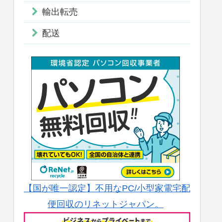
輸出転売
配送
【国が唯一認定】不用なPC/小型家電宅配
便回収のリネットジャパン。